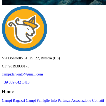
Campi
Vento
del
Via Donatello 51, 25122, Brescia (BS)
CF: 98193930173
campidelvento@gmail.com
+39 339 642 1413
Home
Campi Ragazzi
Campi Famiglie
Info Partenza
Associazione
Contatti